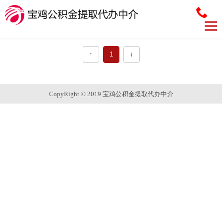
↑
1
↓
CopyRight © 2019 宝鸡公积金提取代办中介