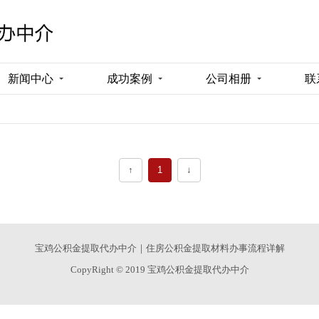
新闻中心
成功案例
公司相册
联
↑
1
↓
宝鸡公积金提取代办中介｜住房公积金提取材料办事流程详解
CopyRight © 2019 宝鸡公积金提取代办中介