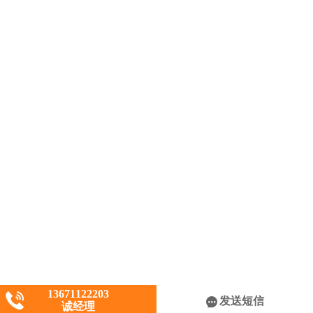
13671122203
发送短信
诚经理